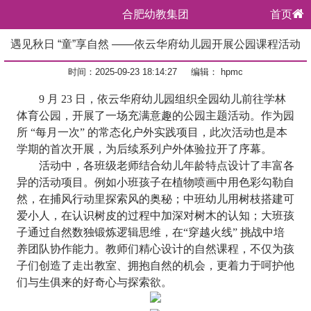
合肥幼教集团
首页
遇见秋日 “童”享自然 ——依云华府幼儿园开展公园课程活动
时间：2025-09-23 18:14:27
编辑： hpmc
9 月 23 日，依云华府幼儿园组织全园幼儿前往学林
体育公园，开展了一场充满意趣的公园主题活动。作为园
所 “每月一次” 的常态化户外实践项目，此次活动也是本
学期的首次开展，为后续系列户外体验拉开了序幕。
活动中，各班级老师结合幼儿年龄特点设计了丰富各
异的活动项目。例如小班孩子在植物喷画中用色彩勾勒自
然，在捕风行动里探索风的奥秘；中班幼儿用树枝搭建可
爱小人，在认识树皮的过程中加深对树木的认知；大班孩
子通过自然数独锻炼逻辑思维，在
“穿越火线” 挑战中培
养团队协作能力。教师们精心设计的自然课程，不仅为孩
子们创造了走出教室、拥抱自然的机会，更着力于呵护他
们与生俱来的好奇心与探索欲。